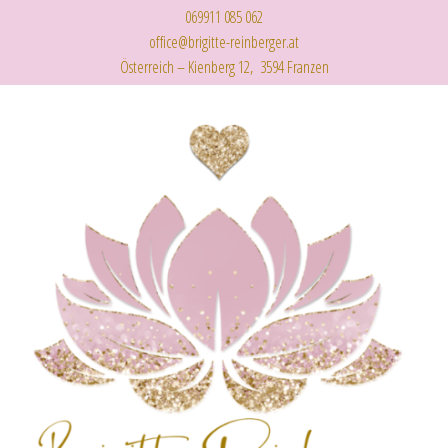
069911 085 062
office@brigitte-reinberger.at
Österreich – Kienberg 12, 3594 Franzen