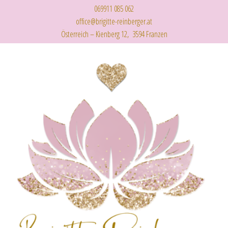
069911 085 062
office@brigitte-reinberger.at
Österreich – Kienberg 12, 3594 Franzen