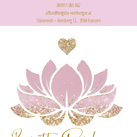
069911 085 062
office@brigitte-reinberger.at
Österreich – Kienberg 12, 3594 Franzen