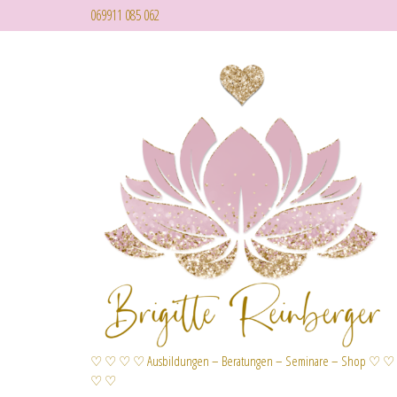
069911 085 062
♡ ♡ ♡ ♡ Ausbildungen – Beratungen – Seminare – Shop ♡ ♡
♡ ♡