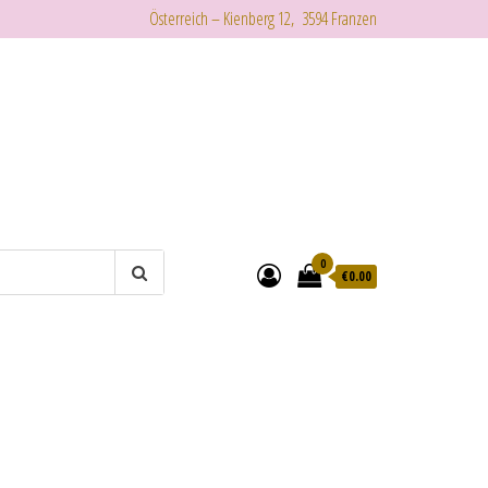
Österreich – Kienberg 12, 3594 Franzen
0
€
0.00