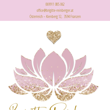
069911 085 062
office@brigitte-reinberger.at
Österreich – Kienberg 12, 3594 Franzen