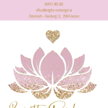
069911 085 062
office@brigitte-reinberger.at
Österreich – Kienberg 12, 3594 Franzen