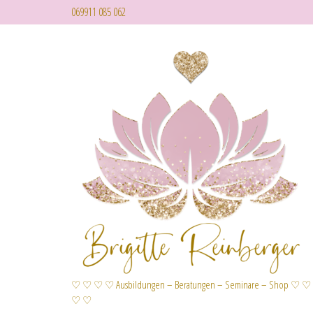
069911 085 062
♡ ♡ ♡ ♡ Ausbildungen – Beratungen – Seminare – Shop ♡ ♡
♡ ♡