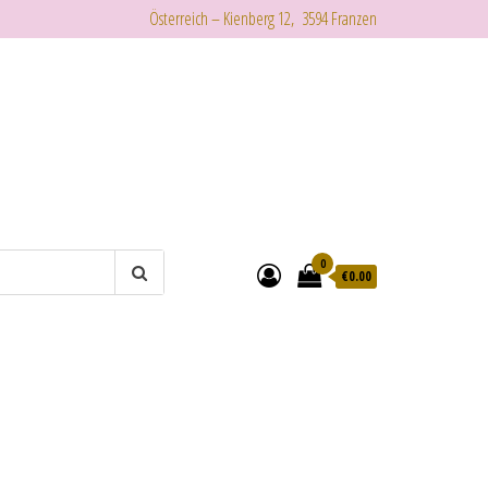
Österreich – Kienberg 12, 3594 Franzen
0
€
0.00