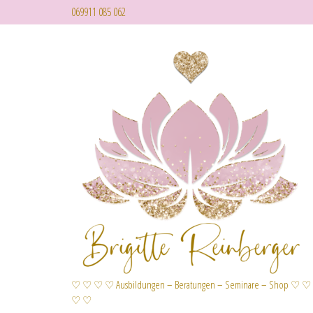
069911 085 062
♡ ♡ ♡ ♡ Ausbildungen – Beratungen – Seminare – Shop ♡ ♡
♡ ♡