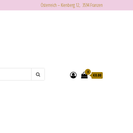
Österreich – Kienberg 12, 3594 Franzen
0
€
0.00