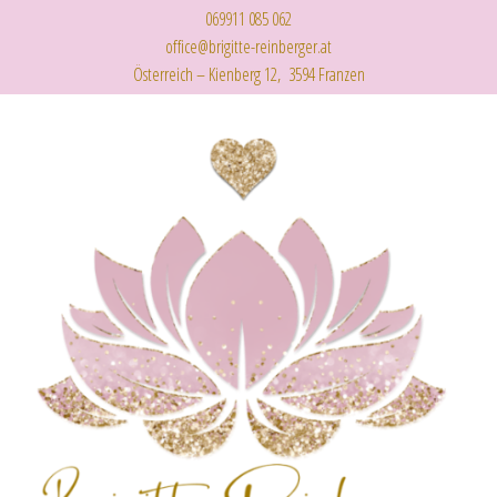
069911 085 062
office@brigitte-reinberger.at
Österreich – Kienberg 12, 3594 Franzen