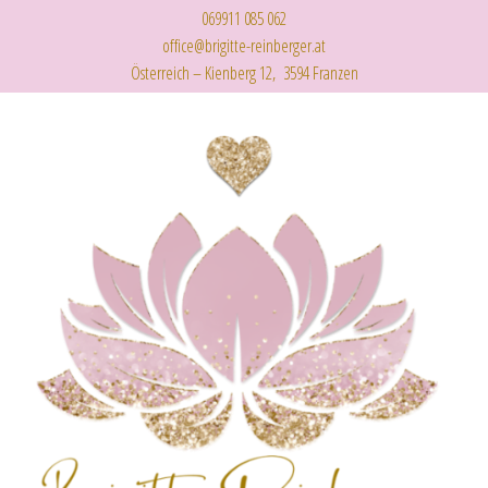
069911 085 062
office@brigitte-reinberger.at
Österreich – Kienberg 12, 3594 Franzen