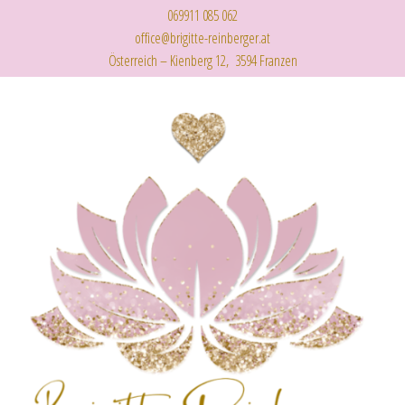
069911 085 062
office@brigitte-reinberger.at
Österreich – Kienberg 12, 3594 Franzen