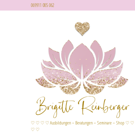
069911 085 062
♡ ♡ ♡ ♡ Ausbildungen – Beratungen – Seminare – Shop ♡ ♡
♡ ♡