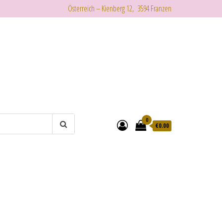
Österreich – Kienberg 12, 3594 Franzen
0
€
0.00