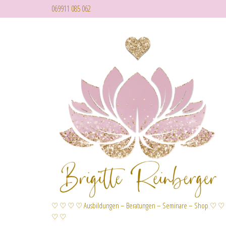
069911 085 062
♡ ♡ ♡ ♡ Ausbildungen – Beratungen – Seminare – Shop ♡ ♡
♡ ♡