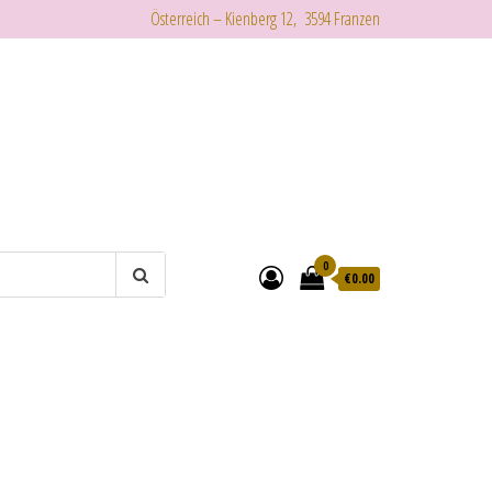
Österreich – Kienberg 12, 3594 Franzen
0
€
0.00