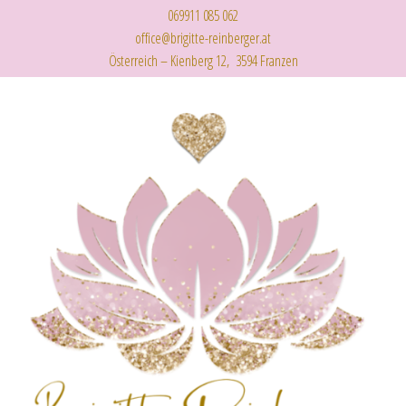
069911 085 062
office@brigitte-reinberger.at
Österreich – Kienberg 12, 3594 Franzen