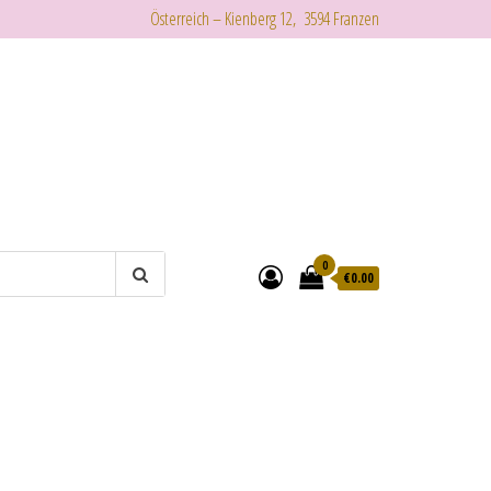
Österreich – Kienberg 12, 3594 Franzen
0
€
0.00