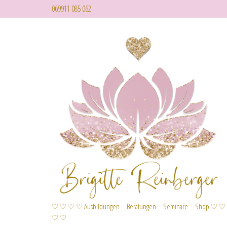
069911 085 062
♡ ♡ ♡ ♡ Ausbildungen – Beratungen – Seminare – Shop ♡ ♡
♡ ♡