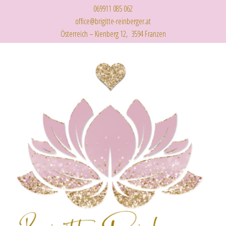
069911 085 062
office@brigitte-reinberger.at
Österreich – Kienberg 12, 3594 Franzen