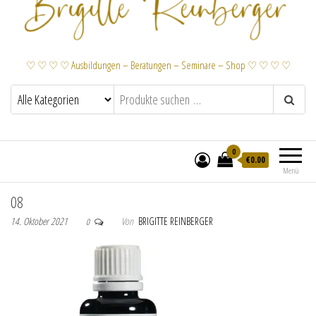
♡ ♡ ♡ ♡ Ausbildungen – Beratungen – Seminare – Shop ♡ ♡ ♡ ♡
0
€
0.00
Menü
08
14. Oktober 2021
Von
BRIGITTE REINBERGER
0