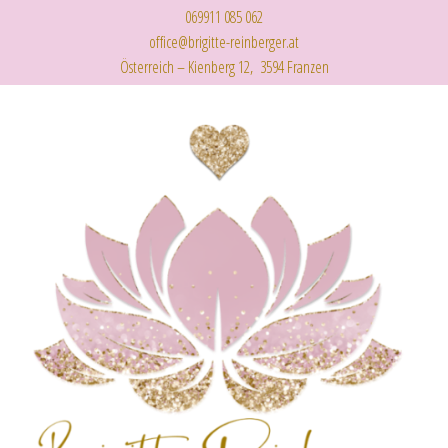
069911 085 062
office@brigitte-reinberger.at
Österreich – Kienberg 12, 3594 Franzen