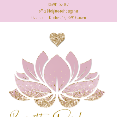
069911 085 062
office@brigitte-reinberger.at
Österreich – Kienberg 12, 3594 Franzen