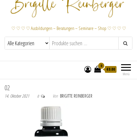
♡ ♡ ♡ ♡ Ausbildungen – Beratungen – Seminare – Shop ♡ ♡ ♡ ♡
0
€
0.00
Menü
02
14. Oktober 2021
Von
BRIGITTE REINBERGER
0