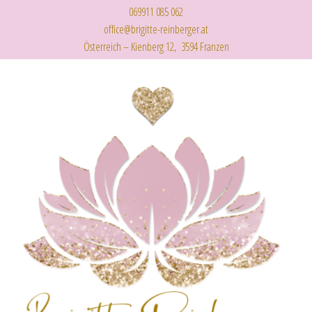
069911 085 062
office@brigitte-reinberger.at
Österreich – Kienberg 12, 3594 Franzen