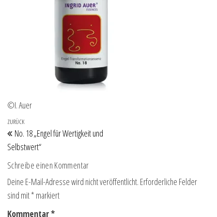
©I. Auer
Beitragsnavigation
Vorheriger Beitrag
ZURÜCK
No. 18 „Engel für Wertigkeit und
Selbstwert“
Schreibe einen Kommentar
Deine E-Mail-Adresse wird nicht veröffentlicht.
Erforderliche Felder
sind mit
*
markiert
Kommentar
*