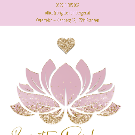
069911 085 062
office@brigitte-reinberger.at
Österreich – Kienberg 12, 3594 Franzen