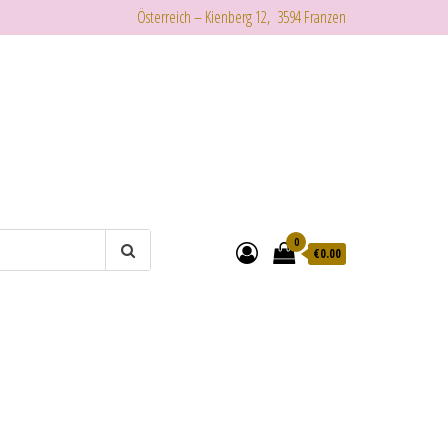
Österreich – Kienberg 12, 3594 Franzen
0
€
0.00