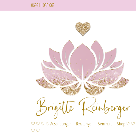
069911 085 062
♡ ♡ ♡ ♡ Ausbildungen – Beratungen – Seminare – Shop ♡ ♡
♡ ♡