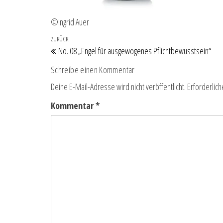
©Ingrid Auer
Beitragsnavigation
Vorheriger Beitrag
ZURÜCK
No. 08 „Engel für ausgewogenes Pflichtbewusstsein“
Schreibe einen Kommentar
Deine E-Mail-Adresse wird nicht veröffentlicht.
Erforderlich
Kommentar
*