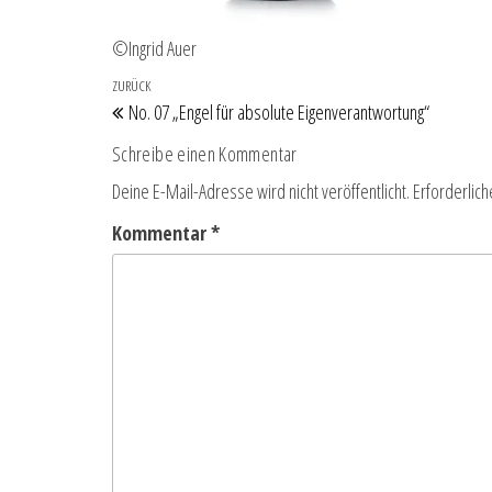
©Ingrid Auer
Beitragsnavigation
Vorheriger Beitrag
ZURÜCK
No. 07 „Engel für absolute Eigenverantwortung“
Schreibe einen Kommentar
Deine E-Mail-Adresse wird nicht veröffentlicht.
Erforderlich
Kommentar
*