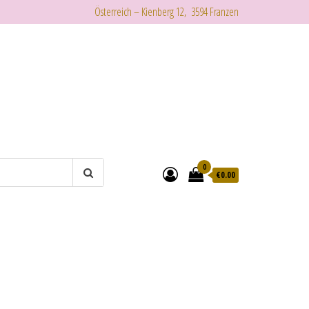
Österreich – Kienberg 12, 3594 Franzen
0
€
0.00