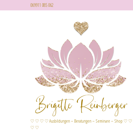
069911 085 062
♡ ♡ ♡ ♡ Ausbildungen – Beratungen – Seminare – Shop ♡ ♡
♡ ♡