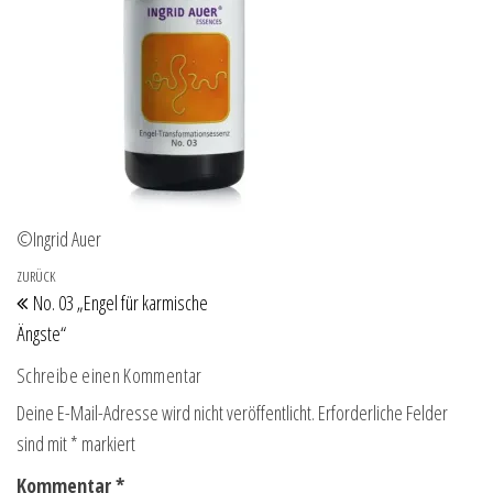
©Ingrid Auer
Beitragsnavigation
Vorheriger Beitrag
ZURÜCK
No. 03 „Engel für karmische
Ängste“
Schreibe einen Kommentar
Deine E-Mail-Adresse wird nicht veröffentlicht.
Erforderliche Felder
sind mit
*
markiert
Kommentar
*