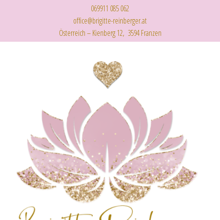
069911 085 062
office@brigitte-reinberger.at
Österreich – Kienberg 12, 3594 Franzen