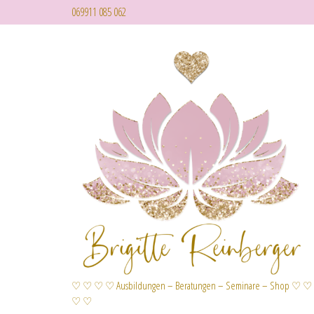
069911 085 062
♡ ♡ ♡ ♡ Ausbildungen – Beratungen – Seminare – Shop ♡ ♡
♡ ♡