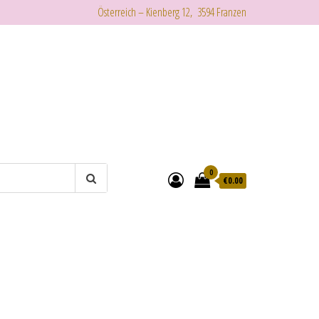
Österreich – Kienberg 12, 3594 Franzen
0
€
0.00