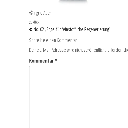
©Ingrid Auer
Beitragsnavigation
Vorheriger Beitrag
ZURÜCK
No. 02 „Engel für feinstoffliche Regenerierung“
Schreibe einen Kommentar
Deine E-Mail-Adresse wird nicht veröffentlicht.
Erforderlich
Kommentar
*