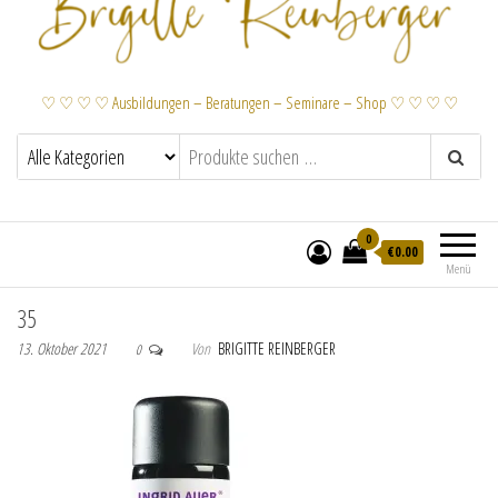
♡ ♡ ♡ ♡ Ausbildungen – Beratungen – Seminare – Shop ♡ ♡ ♡ ♡
0
€
0.00
Menü
35
13. Oktober 2021
Von
BRIGITTE REINBERGER
0