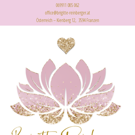
069911 085 062
office@brigitte-reinberger.at
Österreich – Kienberg 12, 3594 Franzen