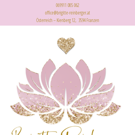
069911 085 062
office@brigitte-reinberger.at
Österreich – Kienberg 12, 3594 Franzen