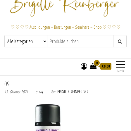
♡ ♡ ♡ ♡ Ausbildungen – Beratungen – Seminare – Shop ♡ ♡ ♡ ♡
0
€
0.00
Menü
09
13. Oktober 2021
Von
BRIGITTE REINBERGER
0