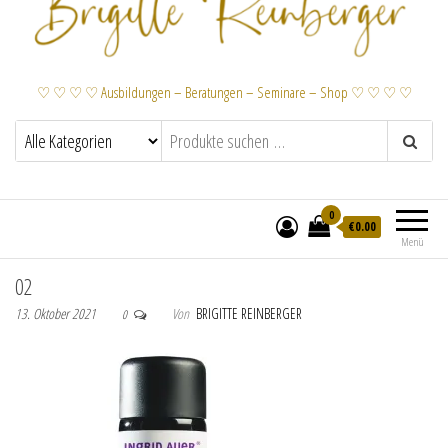
♡ ♡ ♡ ♡ Ausbildungen – Beratungen – Seminare – Shop ♡ ♡ ♡ ♡
0
€
0.00
Menü
02
13. Oktober 2021
Von
BRIGITTE REINBERGER
0