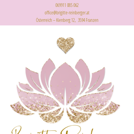
069911 085 062
office@brigitte-reinberger.at
Österreich – Kienberg 12, 3594 Franzen