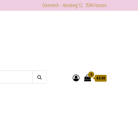
Österreich – Kienberg 12, 3594 Franzen
0
€
0.00