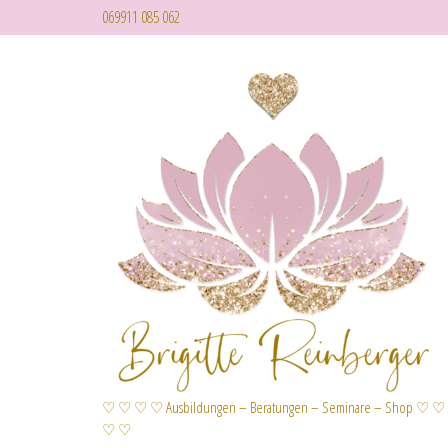
069911 085 062
♡ ♡ ♡ ♡ Ausbildungen – Beratungen – Seminare – Shop ♡ ♡
♡ ♡