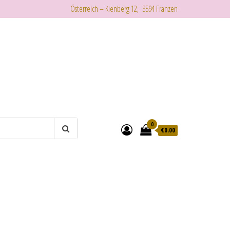
Österreich – Kienberg 12, 3594 Franzen
0
€
0.00