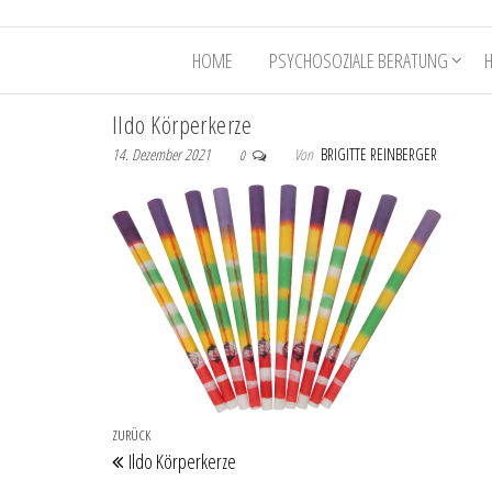
HOME
PSYCHOSOZIALE BERATUNG
Ildo Körperkerze
14. Dezember 2021
Von
BRIGITTE REINBERGER
0
Beitragsnavigation
Vorheriger Beitrag
ZURÜCK
Ildo Körperkerze