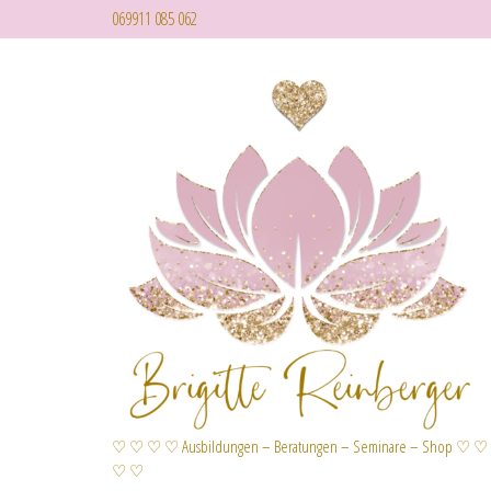
069911 085 062
♡ ♡ ♡ ♡ Ausbildungen – Beratungen – Seminare – Shop ♡ ♡
♡ ♡