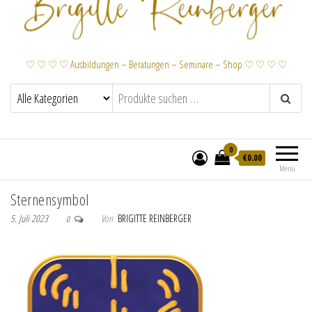
♡ ♡ ♡ ♡ Ausbildungen – Beratungen – Seminare – Shop ♡ ♡ ♡ ♡
0
€
0.00
Menü
Sternensymbol
5. Juli 2023
Von
BRIGITTE REINBERGER
0