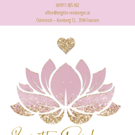
069911 085 062
office@brigitte-reinberger.at
Österreich – Kienberg 12, 3594 Franzen