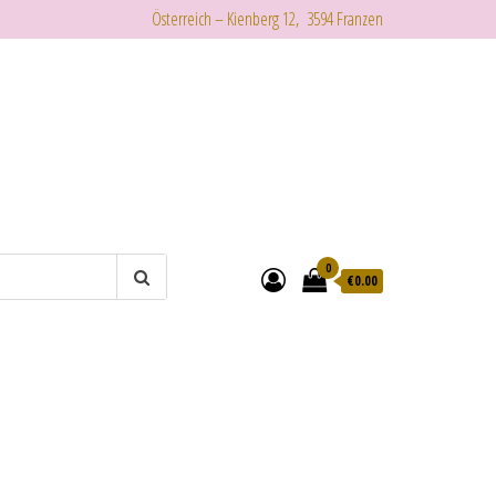
Österreich – Kienberg 12, 3594 Franzen
0
€
0.00