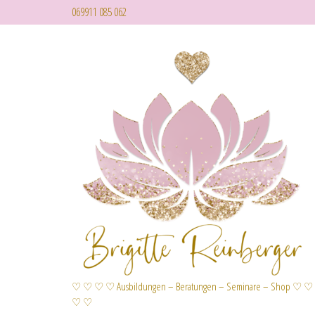
069911 085 062
♡ ♡ ♡ ♡ Ausbildungen – Beratungen – Seminare – Shop ♡ ♡
♡ ♡