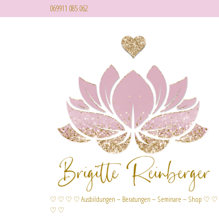
069911 085 062
♡ ♡ ♡ ♡ Ausbildungen – Beratungen – Seminare – Shop ♡ ♡
♡ ♡