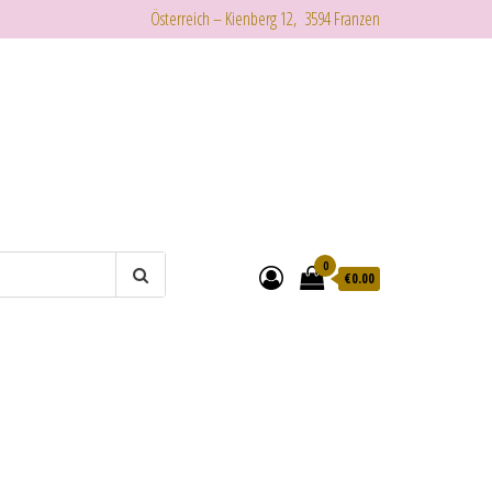
Österreich – Kienberg 12, 3594 Franzen
0
€
0.00