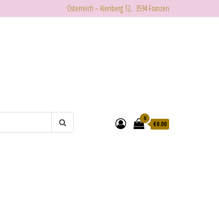
Österreich – Kienberg 12, 3594 Franzen
0
€
0.00