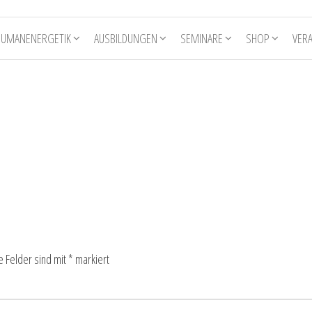
HUMANENERGETIK
AUSBILDUNGEN
SEMINARE
SHOP
VER
e Felder sind mit
*
markiert