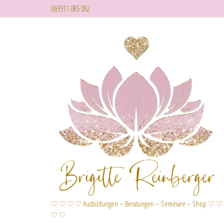
069911 085 062
♡ ♡ ♡ ♡ Ausbildungen – Beratungen – Seminare – Shop ♡ ♡
♡ ♡