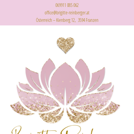
069911 085 062
office@brigitte-reinberger.at
Österreich – Kienberg 12, 3594 Franzen