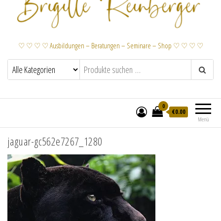
♡ ♡ ♡ ♡ Ausbildungen – Beratungen – Seminare – Shop ♡ ♡ ♡ ♡
0
€
0.00
Menü
jaguar-gc562e7267_1280