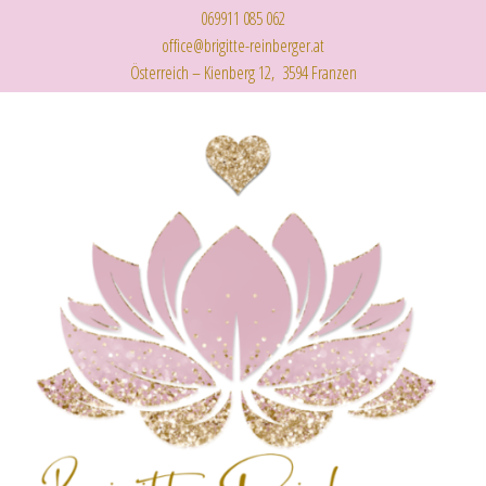
069911 085 062
office@brigitte-reinberger.at
Österreich – Kienberg 12, 3594 Franzen