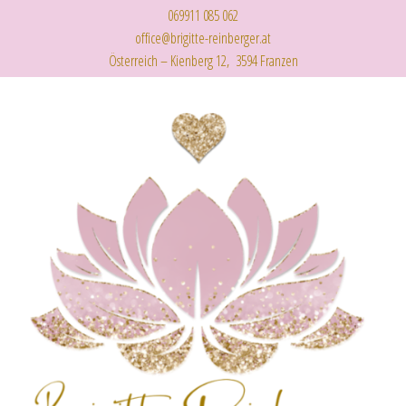
069911 085 062
office@brigitte-reinberger.at
Österreich – Kienberg 12, 3594 Franzen