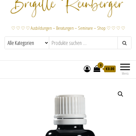
♡ ♡ ♡ ♡ Ausbildungen – Beratungen – Seminare – Shop ♡ ♡ ♡ ♡
0
€
0.00
Menü