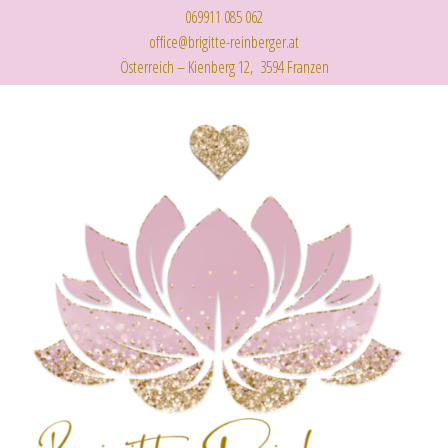
069911 085 062
office@brigitte-reinberger.at
Österreich – Kienberg 12, 3594 Franzen