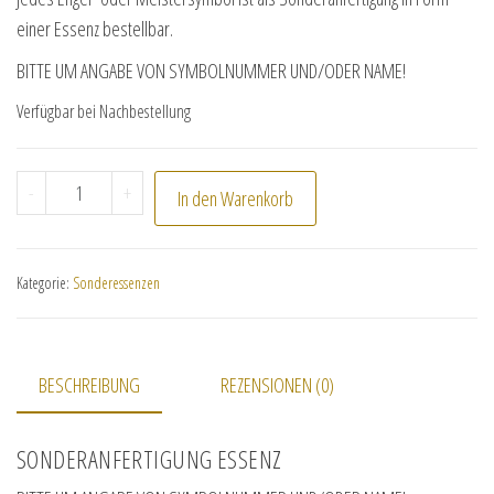
einer Essenz bestellbar.
BITTE UM ANGABE VON SYMBOLNUMMER UND/ODER NAME!
Verfügbar bei Nachbestellung
Sonderanfertigung Essenz Menge
-
+
In den Warenkorb
Kategorie:
Sonderessenzen
BESCHREIBUNG
REZENSIONEN (0)
SONDERANFERTIGUNG ESSENZ