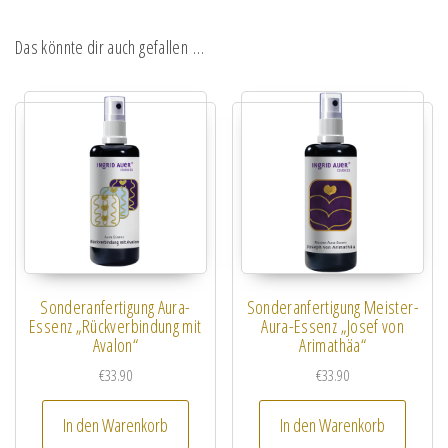
Das könnte dir auch gefallen …
Sonderanfertigung Aura-
Sonderanfertigung Meister-
Essenz „Rückverbindung mit
Aura-Essenz „Josef von
Avalon“
Arimathäa“
€
33.90
€
33.90
In den Warenkorb
In den Warenkorb