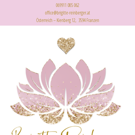
069911 085 062
office@brigitte-reinberger.at
Österreich – Kienberg 12, 3594 Franzen