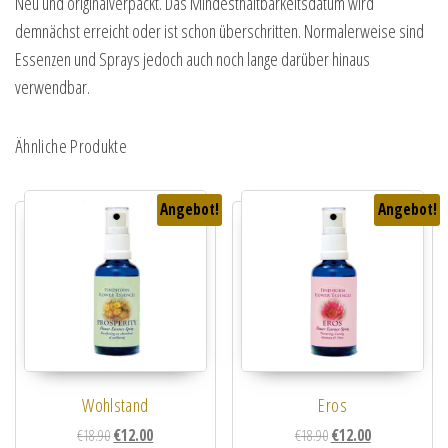
Neu und originalverpackt. Das Mindesthaltbarkeitsdatum wird
demnächst erreicht oder ist schon überschritten. Normalerweise sind
Essenzen und Sprays jedoch auch noch lange darüber hinaus
verwendbar.
Ähnliche Produkte
Angebot!
Angebot!
Wohlstand
Eros
Ursprünglicher Preis war: €18.90
Aktueller Preis ist: €12.00.
Ursprünglicher Preis wa
Aktueller Preis i
€
18.90
€
12.00
€
18.90
€
12.00