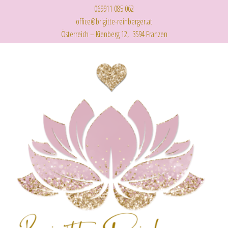
069911 085 062
office@brigitte-reinberger.at
Österreich – Kienberg 12, 3594 Franzen