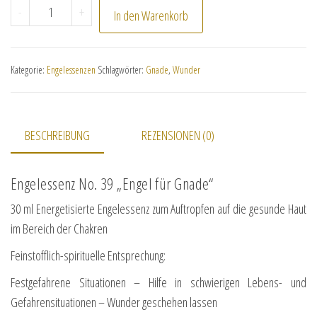
No. 39 "Engel für Gnade" Menge
-
+
In den Warenkorb
Kategorie:
Engelessenzen
Schlagwörter:
Gnade
,
Wunder
BESCHREIBUNG
REZENSIONEN (0)
Engelessenz No. 39 „Engel für Gnade“
30 ml Energetisierte Engelessenz zum Auftropfen auf die gesunde Haut
im Bereich der Chakren
Feinstofflich-spirituelle Entsprechung:
Festgefahrene Situationen – Hilfe in schwierigen Lebens- und
Gefahrensituationen – Wunder geschehen lassen