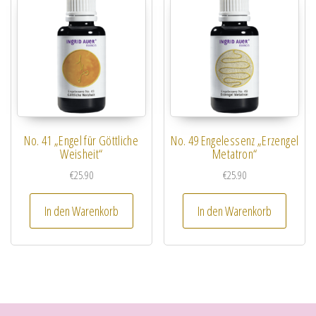
No. 41 „Engel für Göttliche
No. 49 Engelessenz „Erzengel
Weisheit“
Metatron“
€
25.90
€
25.90
In den Warenkorb
In den Warenkorb