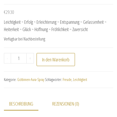
€
29.30
Leichtigkeit ~ Erfolg ~ Erleichterung ~ Entspannung ~ Gelassenheit ~
Heiterkeit ~ Glück ~ Hoffnung ~ Fröhlichkeit ~ Zuversicht
Verfügbar bei Nachbestellung
"MALAHE´KA - Göttin der Freude" Menge
-
+
In den Warenkorb
Kategorie:
Göttinnen-Aura-Spray
Schlagwörter:
Freude
,
Leichtigkeit
BESCHREIBUNG
REZENSIONEN (0)