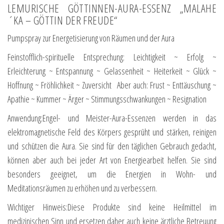
LEMURISCHE GÖTTINNEN-AURA-ESSENZ „MALAHE
´KA – GÖTTIN DER FREUDE“
Pumpspray zur Energetisierung von Räumen und der Aura
Feinstofflich-spirituelle Entsprechung: Leichtigkeit ~ Erfolg ~
Erleichterung ~ Entspannung ~ Gelassenheit ~ Heiterkeit ~ Glück ~
Hoffnung ~ Fröhlichkeit ~ Zuversicht Aber auch: Frust ~ Enttäuschung ~
Apathie ~ Kummer ~ Ärger ~ Stimmungsschwankungen ~ Resignation
Anwendung:Engel- und Meister-Aura-Essenzen werden in das
elektromagnetische Feld des Körpers gesprüht und stärken, reinigen
und schützen die Aura. Sie sind für den täglichen Gebrauch gedacht,
können aber auch bei jeder Art von Energiearbeit helfen. Sie sind
besonders geeignet, um die Energien in Wohn- und
Meditationsräumen zu erhöhen und zu verbessern.
Wichtiger Hinweis:Diese Produkte sind keine Heilmittel im
medizinischen Sinn und ersetzen daher auch keine ärztliche Betreuung