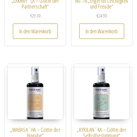
„LAKANY´LA – Göttin der
No. 16 „Engel für Leichtigkeit
Partnerschaft“
und Freude“
€
29.30
€
24.90
In den Warenkorb
In den Warenkorb
„WABASA´HA – Göttin der
„KYRILAN´KA – Göttin der
Hingabe“
Selbstbestimmung“