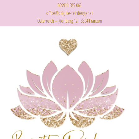
069911 085 062
office@brigitte-reinberger.at
Österreich – Kienberg 12, 3594 Franzen