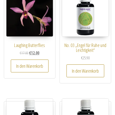
Laughing Butterflies
No. 03 „Engel für Ruhe und
Leichtigkeit“
Ursprünglicher Preis war: €17.00
Aktueller Preis ist: €12.00.
€
17.00
€
12.00
€
25.90
In den Warenkorb
In den Warenkorb