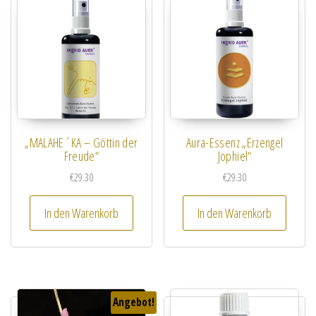
„MALAHE´KA – Göttin der
Aura-Essenz „Erzengel
Freude“
Jophiel“
€
29.30
€
29.30
In den Warenkorb
In den Warenkorb
Angebot!