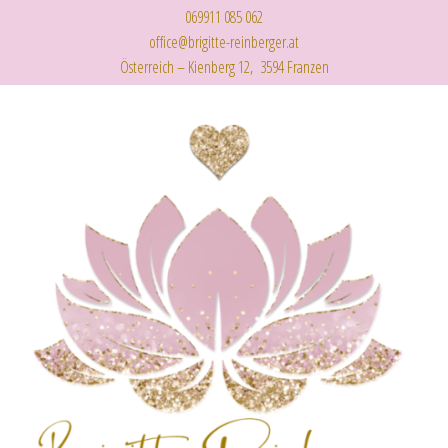
069911 085 062
office@brigitte-reinberger.at
Österreich – Kienberg 12, 3594 Franzen