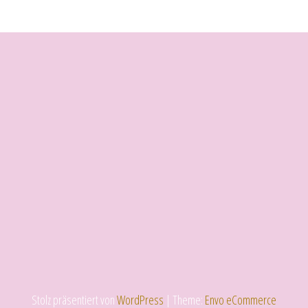
Stolz präsentiert von
WordPress
|
Theme:
Envo eCommerce