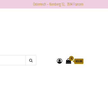
Österreich – Kienberg 12, 3594 Franzen
0
€
0.00