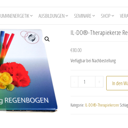
HUMANENERGETIK
AUSBILDUNGEN
SEMINARE
SHOP
VER
IL-DO®-Therapiekerze R
€
80.00
Verfügbar bei Nachbestellung
IL-DO®-Therapiekerze
-
+
In den W
Kategorie:
IL-DO®-Therapiekerzen
Schla