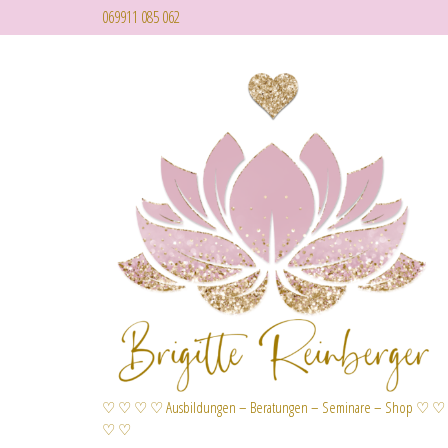
069911 085 062
♡ ♡ ♡ ♡ Ausbildungen – Beratungen – Seminare – Shop ♡ ♡
♡ ♡