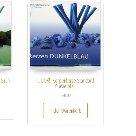
 Grün
IL-DO® Körperkerze Standard
Dunkelblau
€
60.00
In den Warenkorb