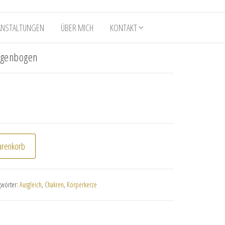
ANSTALTUNGEN
ÜBER MICH
KONTAKT
egenbogen
 Regenbogen Menge
arenkorb
gwörter:
Ausgleich
,
Chakren
,
Körperkerze