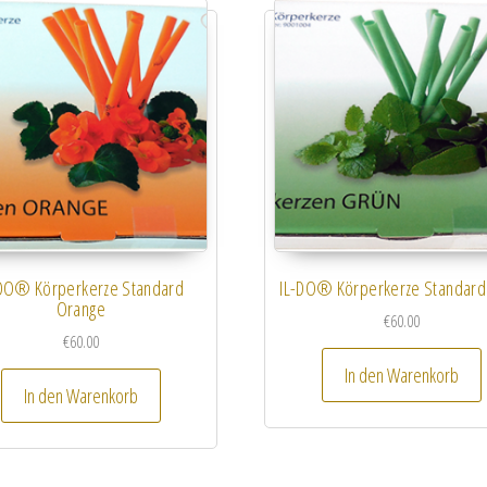
-DO® Körperkerze Standard
IL-DO® Körperkerze Standard
Orange
€
60.00
€
60.00
In den Warenkorb
In den Warenkorb