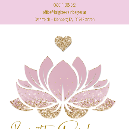
069911 085 062
office@brigitte-reinberger.at
Österreich – Kienberg 12, 3594 Franzen