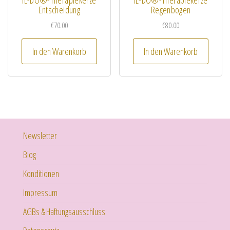
IL-DO®-Therapiekerze
IL-DO®-Therapiekerze
Entscheidung
Regenbogen
€
70.00
€
80.00
In den Warenkorb
In den Warenkorb
Newsletter
Blog
Konditionen
Impressum
AGBs & Haftungsausschluss