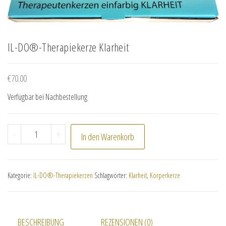
IL-DO®-Therapiekerze Klarheit
€
70.00
Verfügbar bei Nachbestellung
IL-DO®-Therapiekerze Klarheit Menge
-
+
In den Warenkorb
Kategorie:
IL-DO®-Therapiekerzen
Schlagwörter:
Klarheit
,
Körperkerze
BESCHREIBUNG
REZENSIONEN (0)