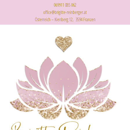
069911 085 062
office@brigitte-reinberger.at
Österreich – Kienberg 12, 3594 Franzen