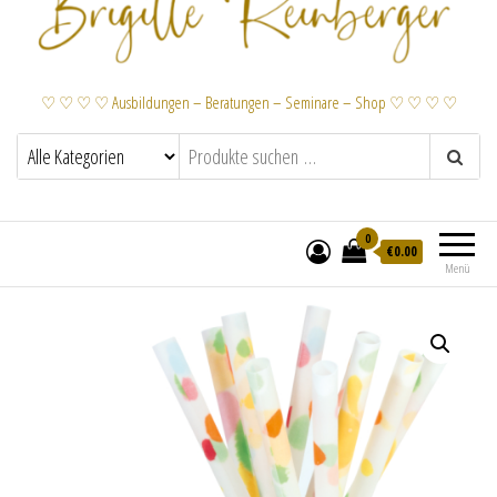
♡ ♡ ♡ ♡ Ausbildungen – Beratungen – Seminare – Shop ♡ ♡ ♡ ♡
0
€
0.00
Menü