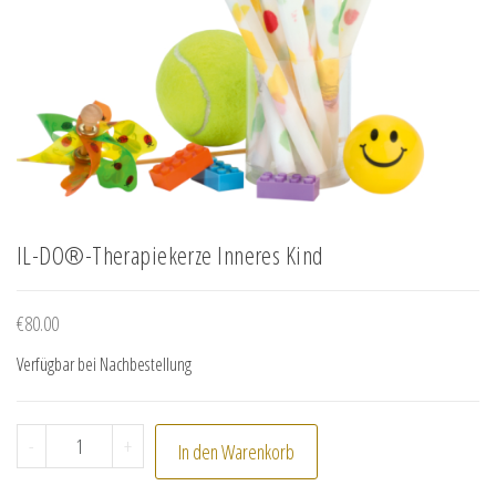
IL-DO®-Therapiekerze Inneres Kind
€
80.00
Verfügbar bei Nachbestellung
IL-DO®-Therapiekerze Inneres Kind Menge
-
+
In den Warenkorb