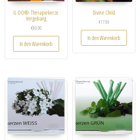
IL-DO®-Therapiekerze
Divine Child
Vergebung
€
17.90
€
80.00
In den Warenkorb
In den Warenkorb