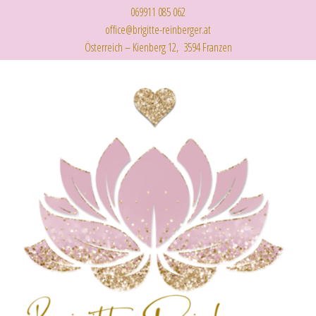
069911 085 062
office@brigitte-reinberger.at
Österreich – Kienberg 12, 3594 Franzen