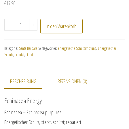
€
17.90
Echinacea Energy Menge
-
+
In den Warenkorb
Kategorie:
Santa Barbara
Schlagwörter:
energetische Schutzimpfung
,
Energetischer
Schutz
,
schützt
,
stärkt
BESCHREIBUNG
REZENSIONEN (0)
Echinacea Energy
Echinacea – Echinacea purpurea
Energetischer Schutz, stärkt, schützt; repariert