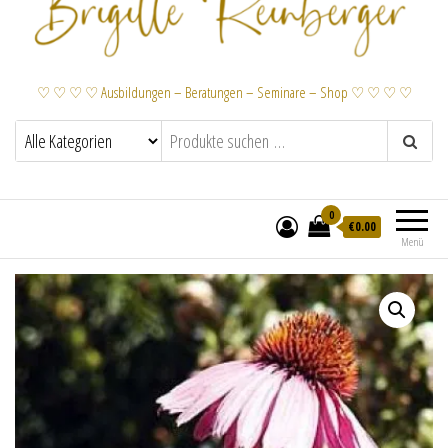
♡ ♡ ♡ ♡ Ausbildungen – Beratungen – Seminare – Shop ♡ ♡ ♡ ♡
0
€
0.00
Menü