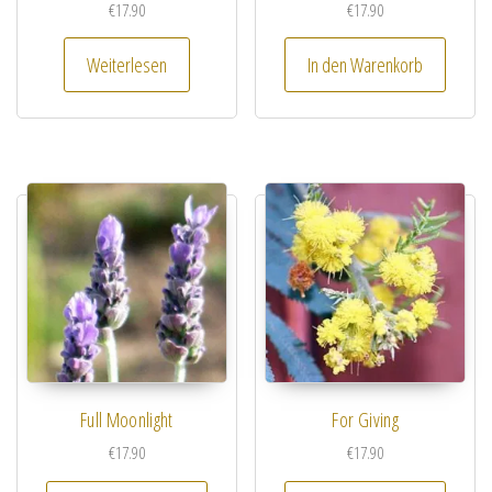
€
17.90
€
17.90
Weiterlesen
In den Warenkorb
Full Moonlight
For Giving
€
17.90
€
17.90