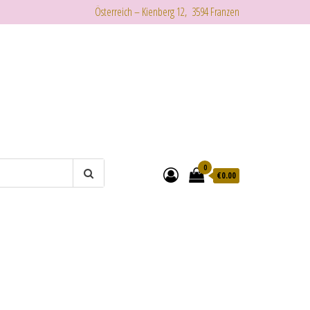
Österreich – Kienberg 12, 3594 Franzen
0
€
0.00