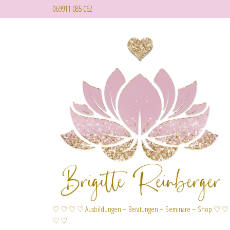
069911 085 062
♡ ♡ ♡ ♡ Ausbildungen – Beratungen – Seminare – Shop ♡ ♡
♡ ♡