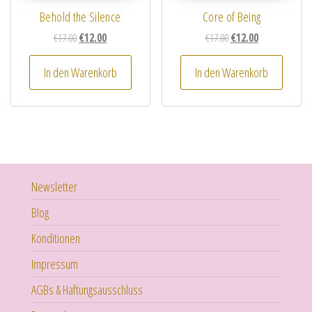
Behold the Silence
Core of Being
Ursprünglicher Preis war: €17.00
Aktueller Preis ist: €12.00.
Ursprünglicher Preis wa
Aktueller Preis i
€
17.00
€
12.00
€
17.00
€
12.00
In den Warenkorb
In den Warenkorb
Newsletter
Blog
Konditionen
Impressum
AGBs & Haftungsausschluss