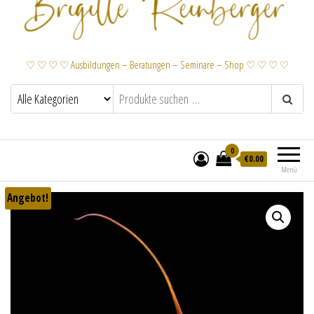
♡ ♡ ♡ ♡ Ausbildungen – Beratungen – Seminare – Shop ♡ ♡ ♡ ♡
0
€
0.00
Menü
Angebot!