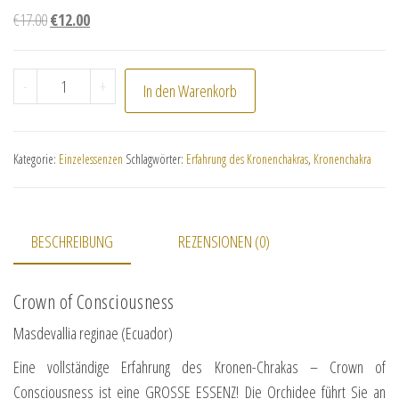
Ursprünglicher Preis war: €17.00
Aktueller Preis ist: €12.00.
€
17.00
€
12.00
Crown of Consciousness Menge
-
+
In den Warenkorb
Kategorie:
Einzelessenzen
Schlagwörter:
Erfahrung des Kronenchakras
,
Kronenchakra
BESCHREIBUNG
REZENSIONEN (0)
Crown of Consciousness
Masdevallia reginae (Ecuador)
Eine vollständige Erfahrung des Kronen-Chrakas – Crown of
Consciousness ist eine GROSSE ESSENZ! Die Orchidee führt Sie an