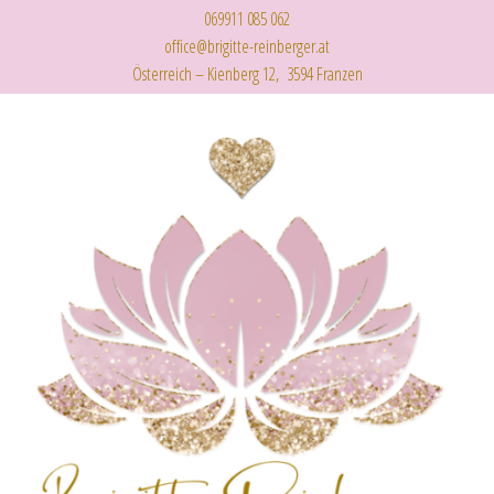
069911 085 062
office@brigitte-reinberger.at
Österreich – Kienberg 12, 3594 Franzen