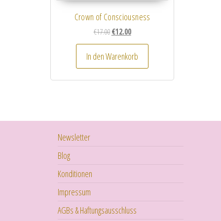
Crown of Consciousness
Ursprünglicher Preis war: €17.00
Aktueller Preis ist: €12.00.
€
17.00
€
12.00
In den Warenkorb
Newsletter
Blog
Konditionen
Impressum
AGBs & Haftungsausschluss