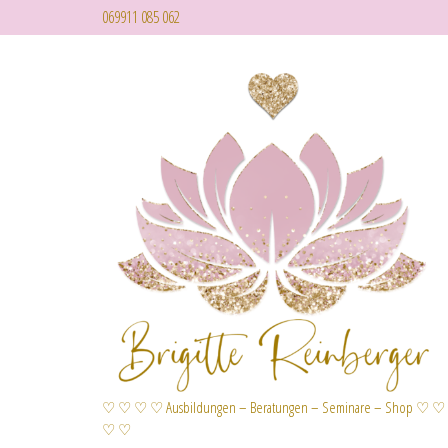
069911 085 062
♡ ♡ ♡ ♡ Ausbildungen – Beratungen – Seminare – Shop ♡ ♡
♡ ♡