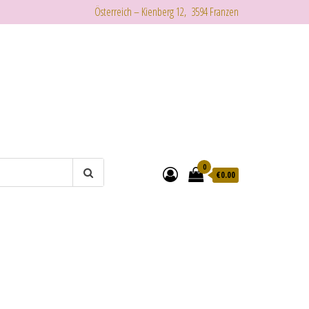
Österreich – Kienberg 12, 3594 Franzen
0
€
0.00