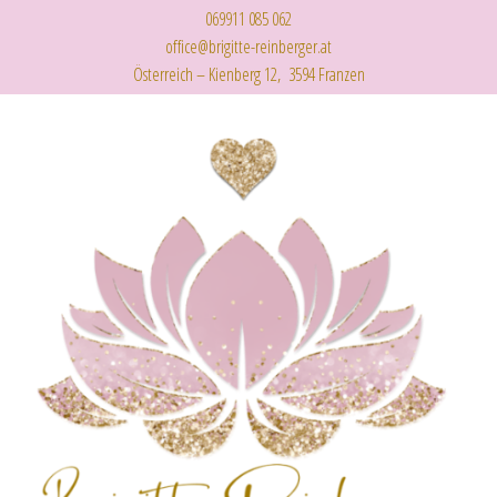
069911 085 062
office@brigitte-reinberger.at
Österreich – Kienberg 12, 3594 Franzen