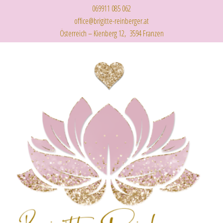
069911 085 062
office@brigitte-reinberger.at
Österreich – Kienberg 12, 3594 Franzen